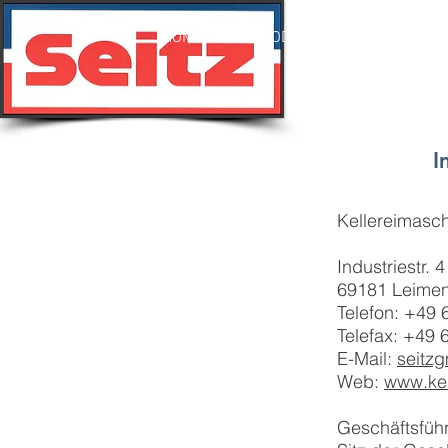
HOME
PRODUCTS
VIDEO
I
Kellereimasc
Industriestr. 4
69181 Leimen
Telefon: +49
Telefax: +49
E-Mail:
seitz
Web:
www.kel
Geschäftsführ